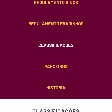
REGULAMENTO SINOS
REGULAMENTO FRADINHOS
CLASSIFICAÇÕES
PARCEIROS
HISTÓRIA
CLASSIFICAÇÕES