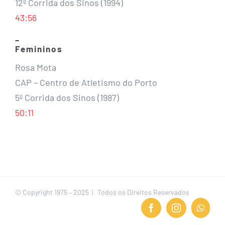
12º Corrida dos Sinos (1994)
43:56
–
Femininos
Rosa Mota
CAP – Centro de Atletismo do Porto
5º Corrida dos Sinos (1987)
50:11
© Copyright 1975 – 2025 | Todos os Direitos Reservados